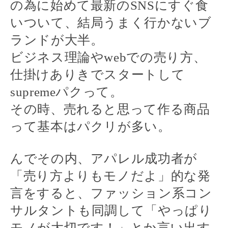
の為に始めて最新の
SNS
にすぐ食
いついて、結局うまく行かないブ
ランドが大半。
ビジネス理論や
web
での売り方、
仕掛けありきでスタートして
supreme
パクって。
その時、売れると思って作る商品
って基本は
パクリが多い。
んでその内、アパレル成功者が
「売り方よりもモノだよ」的な発
言をすると、ファッション系コン
サルタントも同調して「やっぱり
モノが大切です！」とか言い出す