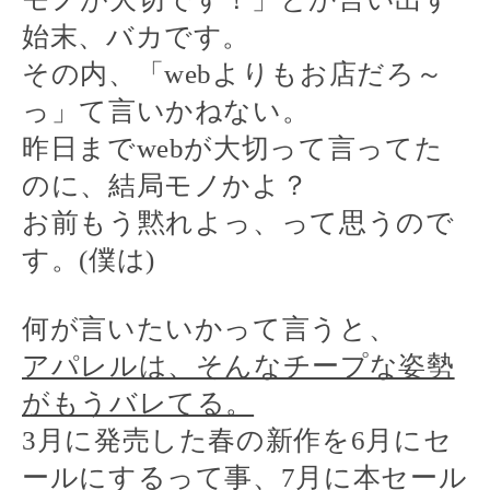
始末、バカです。
その内、「
web
よりもお店だろ～
っ」て言いかねない。
昨日まで
web
が大切って言ってた
のに、結局モノかよ？
お前もう黙れよっ、って思うので
す。(僕は)
何が言いたいかって言うと、
アパレルは、そんなチープな姿勢
がもうバレてる。
3
月に発売した春の新作を
6
月にセ
ールにするって事、
7
月に本セール