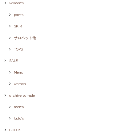
women's
pants
SKIRT
サロペット他
TOPS
SALE
Mens
women
archive sample
men's
lady's
GOODS