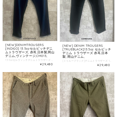
[NEW]DENIMTROUSERS
[NEW] DENIM TROUSERS
[INDIGO] 13.5ozセルビッチデニ
[TRUEBLACK]13.5oz セルビッチ
ムトラウザーズ, 赤耳,日本製,岡山
デニム トラウザーズ 赤耳,日本
デニム,ヴィンテージ,CM013,
製, 岡山デニム,
13.5ozセルヴィッチデニムトラウザーズ インディゴ 岡山デニム CM013 model 174cm 34インチ [仕様] color インディゴ ワンウォッシュ 天日干し済み SIZE 32.34.36 インチ 素材 岡山デニム13.5oz MADEINJAPAN Cotton 100% {シルエット} シルエットは太めのストレート、 ミリタリーチノトラウザーズに見かけデザインを国産セルビッチデニムにて製作しました。 斜めから手を入れるスラッシュポケットのデザインが特徴で、 通常の5ポケットに比べて上品で大人なヴィンテージスタイルとなっています。 膝下から1~2CM程テーパードをかける事で、 ヴィンテージ感のあるストレートと原宿らしいスタイリッシュさを両立しています。 {素材} 丁寧に時間をかけて織られたセルヴィッチデニム素材、しっかり分厚い13.5ozデニム。 上品でドレス感のあるトラウザーズデザインはCONTRIVANCEらしい 珠玉の一本に仕上がっています。 素材、縫製も国内デニム専業工場で生産、こちらのヴィンテージデニムはオーナー様と一緒に時間を共有していくことでその人だけのアタリ、色落ちに育っていきます。 {カラー} インディゴ 岡山デニム 旧式の織機でゆっくりと織られたデニムセルビッチデニム [洗濯方法] 洗濯の際、乾燥機の使用はご遠慮ください。 大幅に縮む可能性があります。 現在、セルビッチデニム生地と縫製工場の生産キャパが不足していた為、 生産数が各色3サイズ、合計20本の生産となっています。 またセルビッチのデニム生地は織るのに時間がかかるため次回納期は2026年の後半となります。 気になる方はお早めにご購入いただければ幸いです。 {採寸} 32インチ W86 H109 ワタリ35 ヒザ25 スソ２２.５ 股上25,5 股下86 cm 34インチ W91 H114 ワタリ37 ヒザ26 スソ２３.５ 股上26,6 股下86 cm 36インチ W96 H119 ワタリ38 ヒザ27 スソ24.5 股上27,7 股下86 cm シングルステッチ丈詰め可能です（無料） 丈詰めしたものは返品交換はお受け出来ません、 サイズに悩まれたらご相談ください。
[トゥルーブラック]デニムトラウザーズ 13.5oz model 174cm 34インチ [仕様] color トゥルーブラックデニム ワンウォッシュ 天日干し済み SIZE 32.34.36 インチ 素材 岡山デニム13.5oz MADEINJAPAN Cotton 100% {シルエット} シルエットは太めのストレート、 ミリタリーチノトラウザーズに見かけデザインを国産セルビッチデニムにて製作しました。 斜めから手を入れるスラッシュポケットのデザインが特徴、 通常の5ポケットに比べて上品で大人なヴィンテージスタイルとなっています。 膝下から1~2CM程テーパードをかける事で、 ヴィンテージ感のあるストレートになっています。 {素材} 丁寧に時間をかけて織られたセルヴィッチデニム素材、しっかり分厚い13.5ozデニム。 上品でドレス感のあるトラウザーズデザインはCONTRIVANCEらしい珠玉の一本に仕上がっています。 素材、縫製も国内デニム専業工場で生産、こちらのヴィンテージデニムはオーナー様と一緒に時間を共有していくことでその人だけのアタリ、色落ちに育っていきます。 {カラー} トゥルーブラックは縦糸と横糸がブラックで織られており、通常のブラックデニムよりもトーンが深めのブラックデニムになります。 [洗濯方法] 洗濯の際、乾燥機の使用はご遠慮ください。大幅に縮む可能性があります。 現在、セルウィッチデニム生地と縫製工場の生産キャパが不足していた為、 生産数が各色3サイズ、合計20本の生産となっています。 またセルビッチのデニム生地は織るのに時間がかかるため次回納期は2026年の後半となります。 気になる方はお早めにご購入いただければ幸いです。 {採寸} 32インチ W86 H109 ワタリ35 ヒザ25 スソ２２.５ 股上25,5 股下86 cm 34インチ W91 H114 ワタリ37 ヒザ26 スソ２３.５ 股上26,6 股下86 cm 36インチ W96 H119 ワタリ38 ヒザ27 スソ24.5 股上27,7 股下86 cm シングルステッチであれば丈詰め可能です（無料） 丈詰めしたものは返品交換はお受け出来ません、 サイズに悩まれたらご相談ください。
¥29,480
¥29,480