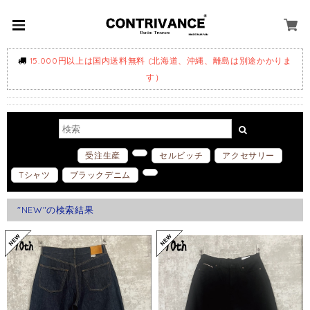
15.000円以上は国内送料無料 (北海道、沖縄、離島は別途かかりま
す）
ホットワード
受注生産
セルビッチ
アクセサリー
Tシャツ
ブラックデニム
"NEW"の検索結果