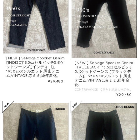
[NEW ] Selvage 5pocket Denim
[INDIGO]13.5ozセルビッチ5ポケ
[NEW ] Selvage 5pocket Denim
ットジーンズ,[インディゴ],
[TRUEBLACK] 13.5ozセルビッチ
1950s,XXシルエット,岡山デニ
5ポケットジーンズ,[ブラックデ
ム,VINTAGE,赤ミミ,経年変化,
ニム], 1950s,XXシルエット,岡山
デニム,VINTAGE,赤ミミ,経年変
¥29,480
化,
CONTRIVANCE 10周年を記念した新作ジーンズの5Pocket Denim 、 こちらはセルビッチ仕様のブラックデニムになります。 インディゴは別ページになります。 今回、販売分は卸先様含めて各カラー20本の限定生産となります。 モデル 175cm 34インチ [シルエット] 1950年代ゴールドラッシュ時代の太めのストレート [ディティール] zip フライ、セルヴィッチデニム仕様、鹿革パッチ、 革パッチは耐久性のあるエルクレザー(フィンランドに生息する鹿の革)を使用 [素材 ] 13.5オンス 岡山デニム コットン100% ワンウォッシュ加工 [縫製] 日本製 ＜生地の説明＞ タテ糸の7番を硫化ブラックでロープ染色。 ヨコ糸に10番の糸を使用し、 昔ながらのシャトル織機で織ったセルビッチデニム素材、 ロープ染色は尾州地区にある100年以上の歴史のある染工場にて、 織りは国産デニム生地の産地、岡山県井原市の生地メーカーにて生産。 着用過程で経年変化によるオーナー様だけの色落ちが期待できます。 [サイズ] 30インチ W 83 H109 ワタリ34 ヒザ24.4 スソ22 前股上31 後ろ股上40.5 股下82 cm 32インチ W 88 H114 ワタリ35.5 ヒザ25.5 スソ23.5 前股上32 後ろ股上42 股下81.5cm 34インチ W 93 H120 ワタリ37.4 ヒザ27.6 スソ25.5 前股上33 後ろ股上43 股下81cm 36 インチ W 97 H124 ワタリ38 ヒザ28.7 スソ27 前股上34.5 後ろ股上44 股下81cm 加工場にて、ワンウォッシュ天日干しをしてありますので、家庭洗濯での縮みはほぼありません。 乾燥機はかけていないので、乾燥機を使った場合、縮む可能性があります。 洗濯時は移色の可能性があるので ご注意ください。
¥29,480