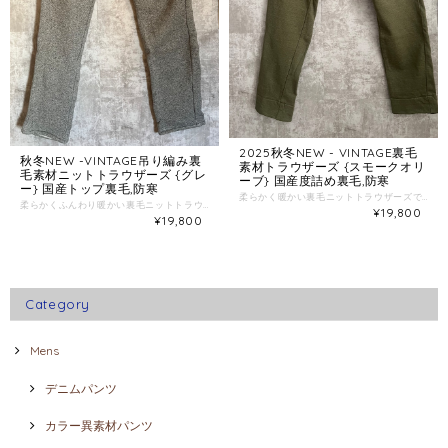
2025秋冬NEW - VINTAGE裏毛
秋冬NEW -VINTAGE吊り編み裏
素材トラウザーズ {スモークオリ
毛素材ニットトラウザーズ {グレ
ーブ} 国産度詰め裏毛,防寒
ー} 国産トップ裏毛,防寒
柔らかく暖かい裏毛ニットトラウザーズです。 ヴィンテージ裏毛素材で高級ニットパンツのイメージです。 しっかりとした硬めの素材感です。 [規格] コットン100% 日本製 国産裏毛素材 (裏地パイル) [シルエット] 腰回りゆったり、膝から裾にかけてタイトテーパードになっているので足元はきれいにシルエットが出ます。 スニーカー、ブーツ、革靴など足元を選びません。 [素材] コットン100% 特殊染料で洗い込んだ様なスモーキーなオリーブを再現、 しっかりとした厚みのある裏毛素材で 摩擦堅牢度、色落ちに強い素材となっています。 34インチ W92 前股上27 太もも29 ヒザ19 スソ17.5 股下72cm
柔らかくふんわり暖かい裏毛ニットトラウザーズです。 トップ裏毛素材で高級ニットパンツのイメージです。 バックのzipポケットがミリタリー感を演出しています。 [規格] コットン70% レーヨン30% 日本製 国産裏毛素材 (裏地パイル) 中肉厚の裏毛素材、 レーヨンTOP糸を混ぜる事でピリング(毛玉)の発生を軽減させた素材、厚めの高級スエットパンツのイメージです。 国内ニット工場の吊り編み機で丁寧に作られた素材です。 [シルエット] 腰回りゆったり、膝から裾にかけてストレートシルエット。 スニーカー、ブーツ、革靴など足元を選びません。 L〜LLサイズ W87 前股上30 太もも31 ヒザ20 スソ18 股下76cm
¥19,800
¥19,800
Category
Mens
デニムパンツ
カラー異素材パンツ